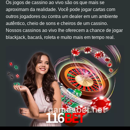
Os jogos de cassino ao vivo são os que mais se
aproximam da realidade. Você pode jogar cartas com
outros jogadores ou contra um dealer em um ambiente
autêntico, cheio de sons e cheiros de um cassino.
Nossos cassinos ao vivo lhe oferecem a chance de jogar
blackjack, bacará, roleta e muito mais em tempo real.