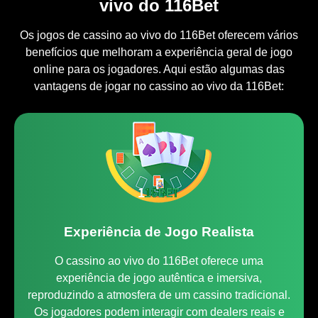
vivo do 116Bet
Os jogos de cassino ao vivo do 116Bet oferecem vários
benefícios que melhoram a experiência geral de jogo
online para os jogadores. Aqui estão algumas das
vantagens de jogar no cassino ao vivo da 116Bet:
Experiência de Jogo Realista
O cassino ao vivo do 116Bet oferece uma
experiência de jogo autêntica e imersiva,
reproduzindo a atmosfera de um cassino tradicional.
Os jogadores podem interagir com dealers reais e