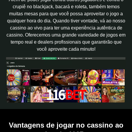
crupiê no blackjack, bacará e roleta, também temos
muitas mesas para que você possa aproveitar o jogo a
qualquer hora do dia. Quando tiver vontade, vá ao nosso
cassino ao vivo para ter uma experiência autêntica de
cassino. Oferecemos uma grande variedade de jogos em
tempo real e dealers profissionais que garantirão que
você aproveite cada minuto!
Vantagens de jogar no cassino ao