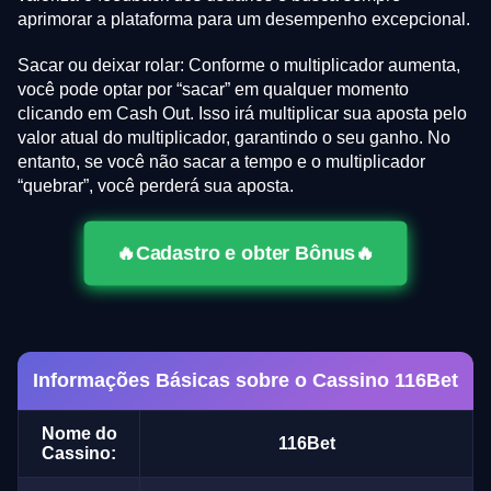
aprimorar a plataforma para um desempenho excepcional.
Sacar ou deixar rolar: Conforme o multiplicador aumenta,
você pode optar por “sacar” em qualquer momento
clicando em Cash Out. Isso irá multiplicar sua aposta pelo
valor atual do multiplicador, garantindo o seu ganho. No
entanto, se você não sacar a tempo e o multiplicador
“quebrar”, você perderá sua aposta.
🔥Cadastro e obter Bônus🔥
Informações Básicas sobre o Cassino 116Bet
Nome do
116Bet
Cassino: