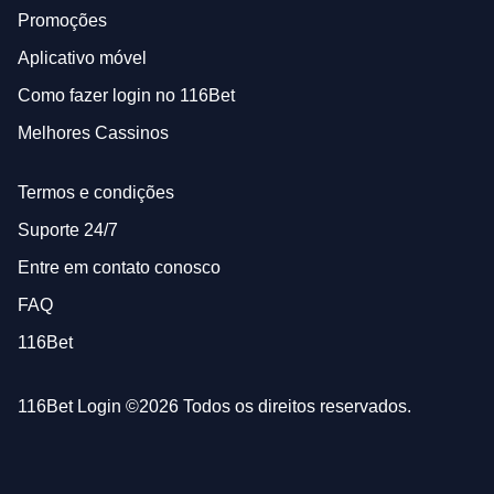
Promoções
Aplicativo móvel
Como fazer login no 116Bet
Melhores Cassinos
Termos e condições
Suporte 24/7
Entre em contato conosco
FAQ
116Bet
116Bet Login ©2026 Todos os direitos reservados.