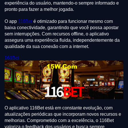
experiência do usuário, mantendo-o sempre informado e
pronto para fazer a melhor jogada.
O app
116Bet
é otimizado para funcionar mesmo com
baixa conectividade, garantindo que você possa apostar
sem interrupções. Com recursos offline, o aplicativo
assegura uma experiência fluida, independentemente da
qualidade da sua conexão com a internet.
161Bet
O aplicativo 116Bet está em constante evolução, com
atualizações periódicas que incorporam novos recursos e
melhorias. Comprometido com a excelência, o 116Bet
valoriza o feedback dos usuários e busca sempre