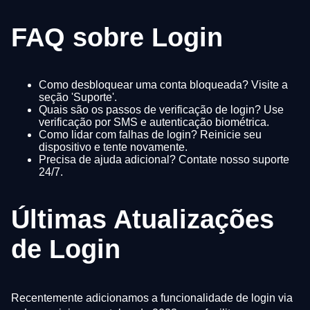
FAQ sobre Login
Como desbloquear uma conta bloqueada? Visite a
seção 'Suporte'.
Quais são os passos de verificação de login? Use
verificação por SMS e autenticação biométrica.
Como lidar com falhas de login? Reinicie seu
dispositivo e tente novamente.
Precisa de ajuda adicional? Contate nosso suporte
24/7.
Últimas Atualizações
de Login
Recentemente adicionamos a funcionalidade de login via