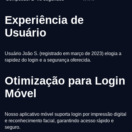
Experiência de
Usuário
Usuário João S. (registrado em março de 2023) elogia a
rapidez do login e a segurança oferecida.
Otimização para Login
Móvel
Nosso aplicativo móvel suporta login por impressão digital
e reconhecimento facial, garantindo acesso rápido e
seguro.