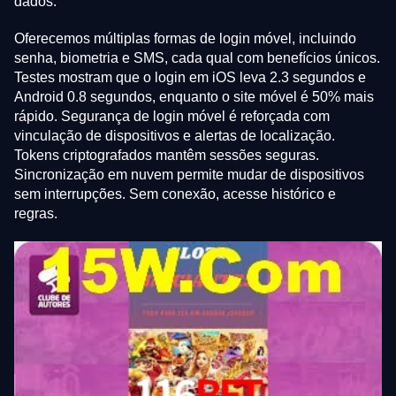
dados.
Oferecemos múltiplas formas de login móvel, incluindo
senha, biometria e SMS, cada qual com benefícios únicos.
Testes mostram que o login em iOS leva 2.3 segundos e
Android 0.8 segundos, enquanto o site móvel é 50% mais
rápido. Segurança de login móvel é reforçada com
vinculação de dispositivos e alertas de localização.
Tokens criptografados mantêm sessões seguras.
Sincronização em nuvem permite mudar de dispositivos
sem interrupções. Sem conexão, acesse histórico e
regras.