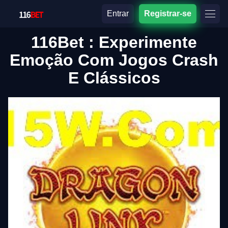
Entrar
Registrar-se
116Bet : Experimente
Emoção Com Jogos Crash
E Clássicos