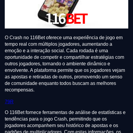
O Crash no 116Bet oferece uma experiência de jogo em
tempo real com múltiplos jogadores, aumentando a
emoção e a interação social. Cada rodada é uma
oportunidade de competir e compartilhar estratégias com
outros jogadores, tornando o ambiente dinâmico e
envolvente. A plataforma permite que os jogadores vejam
as apostas e retiradas de outros, promovendo um senso
de comunidade enquanto todos buscam as melhores
recompensas.
79R
O 116Bet fornece ferramentas de análise de estatísticas e
tendências para o jogo Crash, permitindo que os
jogadores acompanhem seu histórico de apostas e os
padrões de multiplicadores. Com estas informações, os