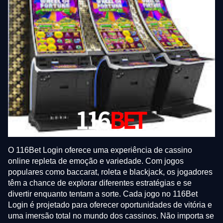
O 116Bet Login oferece uma experiência de cassino
online repleta de emoção e variedade. Com jogos
populares como baccarat, roleta e blackjack, os jogadores
têm a chance de explorar diferentes estratégias e se
divertir enquanto tentam a sorte. Cada jogo no 116Bet
Login é projetado para oferecer oportunidades de vitória e
uma imersão total no mundo dos cassinos. Não importa se