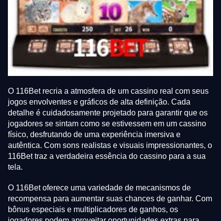
O 116Bet recria a atmosfera de um cassino real com seus
jogos envolventes e gráficos de alta definição. Cada
detalhe é cuidadosamente projetado para garantir que os
jogadores se sintam como se estivessem em um cassino
físico, desfrutando de uma experiência imersiva e
autêntica. Com sons realistas e visuais impressionantes, o
116Bet traz a verdadeira essência do cassino para a sua
tela.
O 116Bet oferece uma variedade de mecanismos de
recompensa para aumentar suas chances de ganhar. Com
bônus especiais e multiplicadores de ganhos, os
jogadores podem aproveitar oportunidades extras para